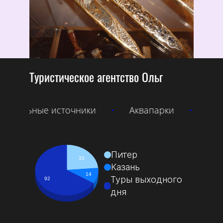
Туристическое агентство Ольга
ки
•
Аквапарки
•
Абхазия
•
Речные
Питер
33
Казань
14
Туры выходного
92
дня