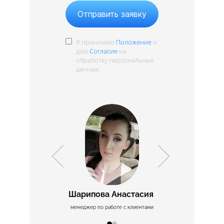
Отправить заявку
Я принимаю
Положение
и
даю
Согласие
на
обработку персональных
данных.
​Шарипова Анастасия
Москви
менеджер по работе с клиентами
менеджер п