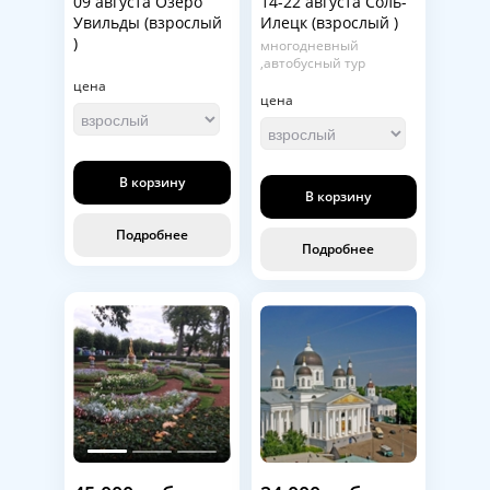
09 августа Озеро
14-22 августа Соль-
Увильды (взрослый
Илецк (взрослый )
)
многодневный
,автобусный тур
цена
цена
В корзину
В корзину
Подробнее
Подробнее