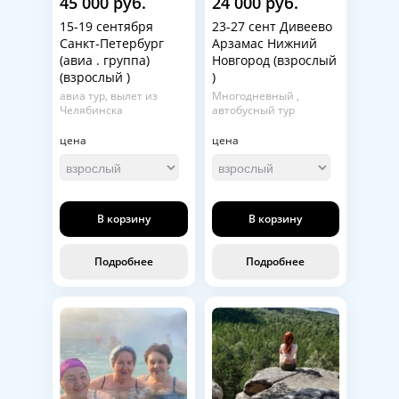
45 000 руб.
24 000 руб.
15-19 сентября
23-27 сент Дивеево
Санкт-Петербург
Арзамас Нижний
(авиа . группа)
Новгород (взрослый
(взрослый )
)
авиа тур, вылет из
Многодневный ,
Челябинска
автобусный тур
цена
цена
В корзину
В корзину
Подробнее
Подробнее