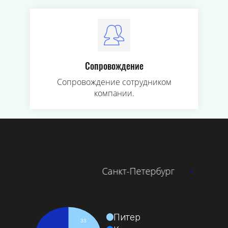
Сопровождение
Сопровождение сотрудником
компании.
Туристи
нкт-Петербург
•
Алтай
•
Казань
•
Т
Питер
33