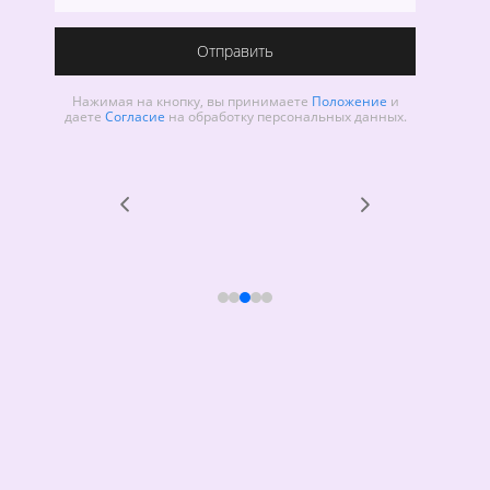
Отправить
Нажимая на кнопку, вы принимаете
Положение
и
даете
Согласие
на обработку персональных данных.