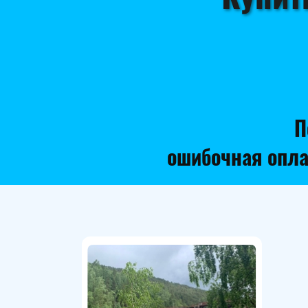
П
ошибочная опла