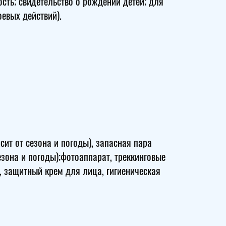
сть; свидетельство о рождении детей; для
оевых действий).
сит от сезона и погоды), запасная пара
езона и погоды);фотоаппарат, треккинговые
, защитный крем для лица, гигиеническая