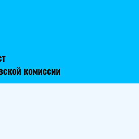
ст
овской комиссии