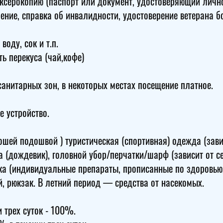
 ксерокопию (паспорт или документ, удостоверяющий лично
рение, справка об инвалидности, удостоверение ветерана б
воду, сок и т.п.
ь перекуса (чай,кофе)
анитарных зон, в некоторых местах посещение платное.
е устройство.
ошей подошвой ) туристическая (спортивная) одежда (зави
 (дождевик), головной убор/перчатки/шарф (зависит от с
ка (индивидуальные препараты, прописанные по здоровью
, рюкзак. В летний период — средства от насекомых.
 трех суток - 100%.