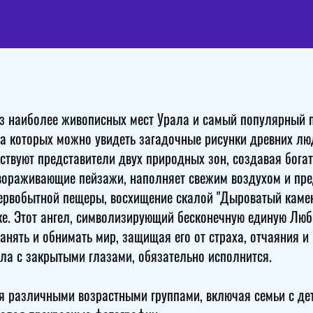
из наиболее живописных мест Урала и самый популярный 
а которых можно увидеть загадочные рисунки древних люд
ествуют представители двух природных зон, создавая бога
авораживающие пейзажи, наполняет свежим воздухом и пре
ервобытной пещеры, восхищение скалой "Дыроватый камень
рке. Этот ангел, символизирующий бесконечную единую Люб
анять и обнимать мир, защищая его от страха, отчаяния и 
ела с закрытыми глазами, обязательно исполнится.
 различными возрастными группами, включая семьи с дет