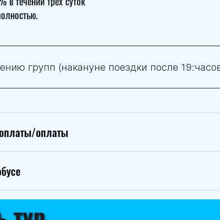
 в течении трех суток
полностью.
нию групп (накануне поездки после 19:часов
доплаты/оплаты
обусе
ь тур