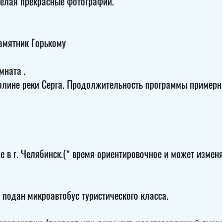
делая прекрасные фотографии.
амятник Горькому
мната .
долине реки Серга. Продолжительность программы примерн
 в г. Челябинск.(* время ориентировочное и может изменя
 подан микроавтобус туристического класса.