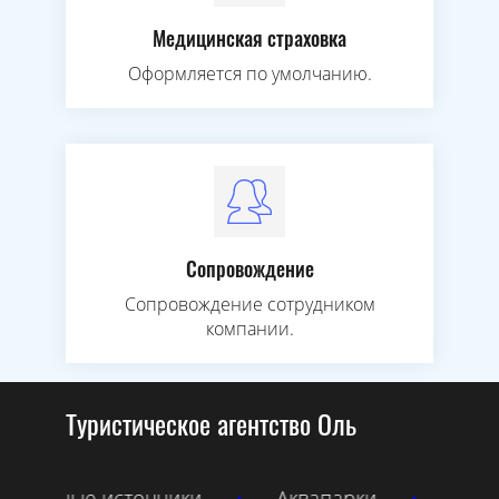
Медицинская страховка
Оформляется по умолчанию.
Сопровождение
Сопровождение сотрудником
компании.
Туристическое агентство Ольга
чники
•
Аквапарки
•
Абхазия
•
Реч