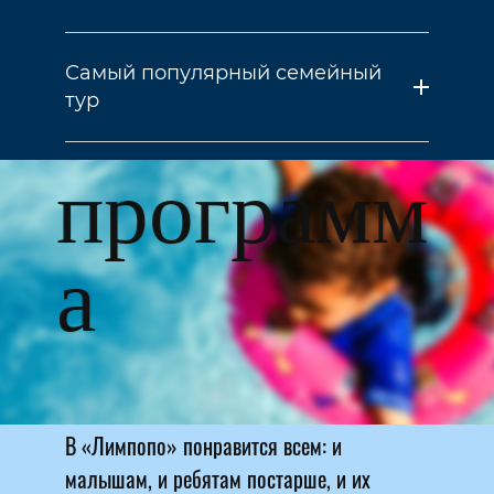
Самый популярный семейный
тур
п
р
о
г
р
а
м
м
а
В «Лимпопо» понравится всем: и
малышам, и ребятам постарше, и их