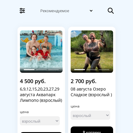
15 апреля первый раз ездила с сыном с
данным агентством в Екатеринбург в
аквапарк Лимпопо. Автобус удобный,
комфортный. Водитель вёл уверенно,
спокойно. Сопровождающая Ольга
очень интересно всё рассказывала,
отвечала на все вопросы касаемо
отдыха. Поездка очень понравилась.
Спасибо, за отлично проведенное время
и новые эмоции.
Ирина Скрытник
4 500 руб.
2 700 руб.
6,9,12,15,20,23,27,29
08 августа Озеро
августа Аквапарк
Сладкое (взрослый )
Лимпопо (взрослый)
цена
цена
В корзину