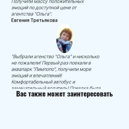
Получили массу положительных
эмоций по доступной цене от
агентства "Ольга".
Евгения Третьякова
"Выбрали агенство "Ольга" и нисколько
не пожалели! Первый раз поехали в
аквапарк "Лимпопо", получили море
эмоций и впечатлений!
Комфортабельный автобус и
замечательный водитель! Поездка была
Вас также может заинтересовать
на позитиве! Ольга делилась полезной,
интересной информацией и даже
организовала занимательные игры для
детей и взрослых. Поездкой остались
довольны! Будем с вами дружить!)))
Елена