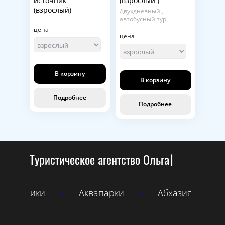
источник
(взрослый )
(взрослый)
Двухдневный ,
автобусный тур
цена
цена
В корзину
В корзину
Подробнее
Подробнее
Туристич
•
Абхазия
•
Речные круизы