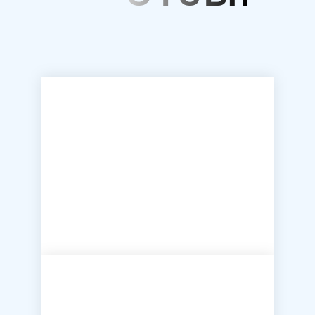
Нажимая на кнопку, вы принимаете
Положение
и
даете
Согласие
на обработку персональных данных.