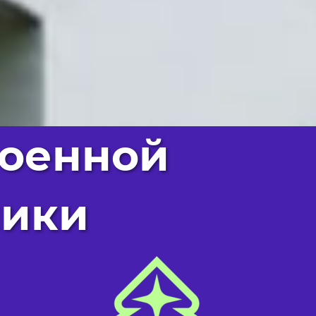
военной
ники