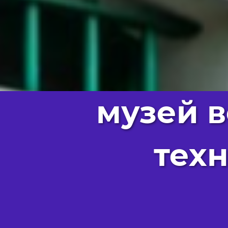
музей 
тех