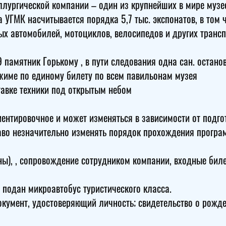
лургической компании – один из крупнейших в мире музее
 УГМК насчитывается порядка 5,7 тыс. экспонатов, в том
ых автомобилей, мотоциклов, велосипедов и других транс
 памятник Горькому , в пути следования одна сан. останов
жиме по единому билету по всем павильонам музея
тавке техники под открытым небом
иентировочное и может изменяться в зависимости от подг
раво незначительно изменять порядок прохождения програ
оны), , сопровождение сотрудником компании, входные биле
 подан микроавтобус туристического класса.
окумент, удостоверяющий личность; свидетельство о рожден