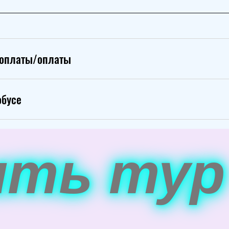
доплаты/оплаты
обусе
ить тур