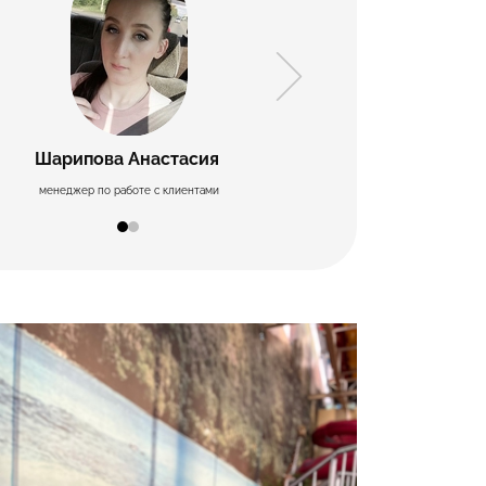
​Шарипова Анастасия
​Алфимо
менеджер по работе с клиентами
менеджер по р