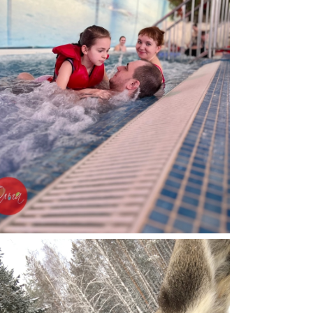
Аквапарк Лимпопо