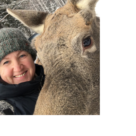
Зюраткуль