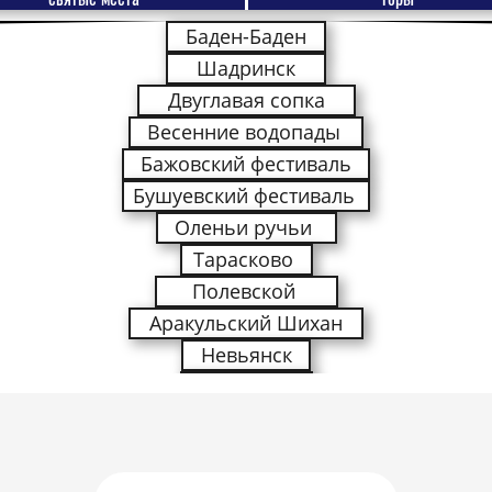
Баден-Баден
Шадринск
Двуглавая сопка
Весенние водопады
Бажовский фестиваль
Бушуевский фестиваль
Оленьи ручьи
Тарасково
Полевской
Аракульский Шихан
Невьянск
Далматово
Лимпопо
Океанариум
Дельфин шоу